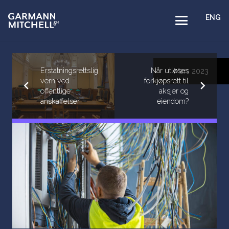
ENG
Erstatningsrettslig
Når utløses
Mars 2023
vern ved
forkjøpsrett til
offentlige
aksjer og
anskaffelser
eiendom?