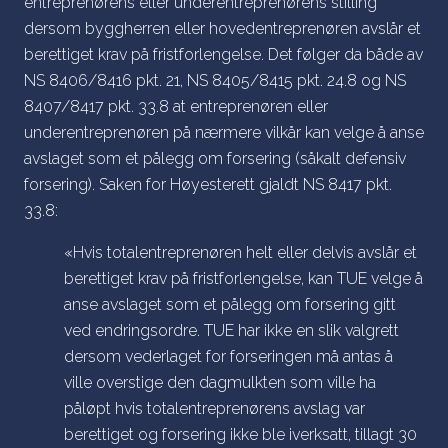
entreprenørens eller underentreprenørens stilling
dersom byggherren eller hovedentreprenøren avslår et
berettiget krav på fristforlengelse. Det følger da både av
NS 8406/8416 pkt. 21, NS 8405/8415 pkt. 24.8 og NS
8407/8417 pkt. 33.8 at entreprenøren eller
underentreprenøren på nærmere vilkår kan velge å anse
avslaget som et pålegg om forsering (såkalt defensiv
forsering). Saken for Høyesterett gjaldt NS 8417 pkt.
33.8:
«Hvis totalentreprenøren helt eller delvis avslår et
berettiget krav på fristforlengelse, kan TUE velge å
anse avslaget som et pålegg om forsering gitt
ved endringsordre. TUE har ikke en slik valgrett
dersom vederlaget for forseringen må antas å
ville overstige den dagmulkten som ville ha
påløpt hvis totalentreprenørens avslag var
berettiget og forsering ikke ble iverksatt, tillagt 30