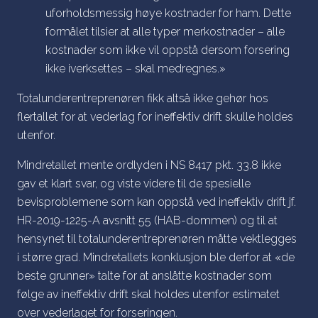
uforholdsmessig høye kostnader for ham. Dette
formålet tilsier at alle typer merkostnader – alle
kostnader som ikke vil oppstå dersom forsering
ikke iverksettes – skal medregnes.»
Totalunderentreprenøren fikk altså ikke gehør hos
flertallet for at vederlag for ineffektiv drift skulle holdes
utenfor.
Mindretallet mente ordlyden i NS 8417 pkt. 33.8 ikke
gav et klart svar, og viste videre til de spesielle
bevisproblemene som kan oppstå ved ineffektiv drift jf.
HR-2019-1225-A avsnitt 55 (HAB-dommen) og til at
hensynet til totalunderentreprenøren måtte vektlegges
i større grad. Mindretallets konklusjon ble derfor at «
de
beste grunner
» talte for at anslåtte kostnader som
følge av ineffektiv drift skal holdes utenfor estimatet
over vederlaget for forseringen.