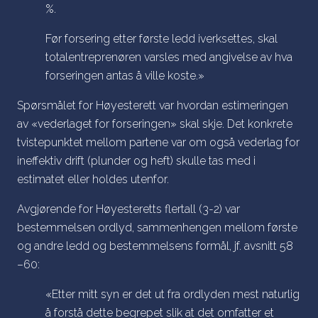
%.
Før forsering etter første ledd iverksettes, skal
totalentreprenøren varsles med angivelse av hva
forseringen antas å ville koste.»
Spørsmålet for Høyesterett var hvordan estimeringen
av «
vederlaget for forseringen
» skal skje. Det konkrete
tvistepunktet mellom partene var om også vederlag for
ineffektiv drift (plunder og heft) skulle tas med i
estimatet eller holdes utenfor.
Avgjørende for Høyesteretts flertall (3-2) var
bestemmelsen ordlyd, sammenhengen mellom første
og andre ledd og bestemmelsens formål, jf. avsnitt 58
–60:
«Etter mitt syn er det ut fra ordlyden mest naturlig
å forstå dette begrepet slik at det omfatter et