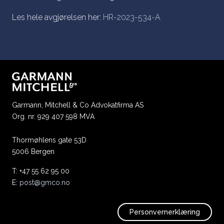
Les hele avgjørelsen her:
HR-2023-534-A
Garmann, Mitchell & Co Advokatfirma AS
Org. nr. 929 407 598 MVA
Thormøhlens gate 53D
5006 Bergen
T: +47 55 62 95 00
E:
post@gmco.no
Personvernerklæring