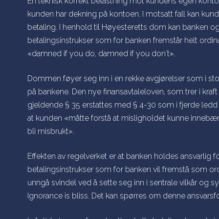
En teknisk korrekt belastning mot kundens egen konto
kunden har dekning på kontoen. I motsatt fall kan kun
betaling. I henhold til Høyesteretts dom kan banken o
betalingsinstrukser som for banken fremstår helt ordin
«damned if you do, damned if you don´t».
Dommen føyer seg inn i en rekke avgjørelser som i stor
på bankene. Den nye finansavtaleloven, som trer i kraft v
gjeldende § 35 erstattes med § 4-30 som i fjerde ledd
at kunden «
måtte forstå at misligholdet kunne innebær
bli misbrukt
».
Effekten av regelverket er at banken holdes ansvarlig f
betalingsinstrukser som for banken vil fremstå som ord
unngå svindel ved å sette seg inn i sentrale vilkår og 
Ignorance is bliss
. Det kan spørres om denne ansvarsfo