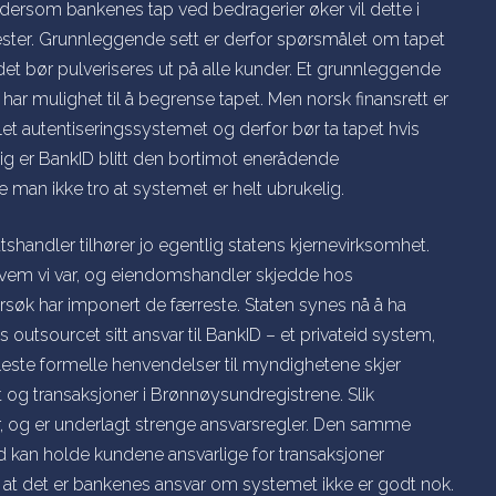
ersom bankenes tap ved bedragerier øker vil dette i
ster. Grunnleggende sett er derfor spørsmålet om tapet
et bør pulveriseres ut på alle kunder. Et grunnleggende
har mulighet til å begrense tapet. Men norsk finansrett er
et autentiseringssystemet og derfor bør ta tapet hvis
ig er BankID blitt den bortimot enerådende
e man ikke tro at systemet er helt ubrukelig.
tshandler tilhører jo egentlig statens kjernevirksomhet.
e hvem vi var, og eiendomshandler skjedde hos
rsøk har imponert de færreste. Staten synes nå å ha
 outsourcet sitt ansvar til BankID – et privateid system,
fleste formelle henvendelser til myndighetene skjer
 og transaksjoner i Brønnøysundregistrene. Slik
og er underlagt strenge ansvarsregler.
Den samme
rad kan holde kundene ansvarlige for transaksjoner
at det er bankenes ansvar om systemet ikke er godt nok.