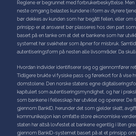
Reglene er begrunnet med forbrukerbeskyttelse. Men d
neste omgang belastes kundene i form av dyrere tjene
bør dekkes av kunden som har begått feilen, eller om d
prinsipp er at ansvaret bør plasseres hos den part som 
basert på en tanke om at det er bankene som har utvikl
systemet har svakheter som åpner for misbruk. Samtid
autentiseringsform på nesten alle livsområder. Da skull
Hvordan individer identifiserer seg og gjennomfører ret
Tidligere brukte vi fysiske pass og førerkort for å vis
domstolene. Den norske statens egne digitaliseringsfo
kapitulert som autentiseringsmyndighet, og har i praksis
som bankene i fellesskap har utviklet og opererer. De 
gjennom BankID, herunder det som gjelder skatt, avgift
kommunikasjon kan omfatte store økonomiske verdier, 
staten har altså lovfestet at bankene egentlig i liten g
gjennom BankID-systemet basert på at et prinsipp om 