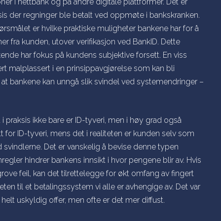
ner i nettbank og på andre digitale plattformer. Det er
ksis der regninger ble betalt ved oppmøte i bankskranken.
rsmålet er hvilke praktiske muligheter bankene har for å
er fra kunden, utover verifikasjon ved BankID. Dette
ende har fokus på kundens subjektive forsett. En viss
t malplassert i en prinsippavgjørelse som kan bli
 at bankene kan unngå slik svindel ved systemendringer –
raksis ikke bare er ID-tyveri, men i høy grad også
tt for ID-tyveri, mens det i realiteten er kunden selv som
 svindlerne. Det er vanskelig å bevise denne typen
egler hindrer bankens innsikt i hvor pengene blir av. Hvis
rove feil, kan det tilrettelegge for økt omfang av fingert
teten til et betalingssystem vi alle er avhengige av. Det var
helt uskyldig offer, men ofte er det mer diffust.