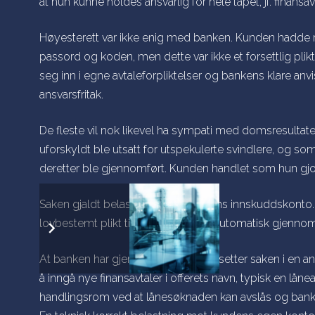
at hun kunne holdes ansvarlig for hele tapet, jf. finans
Høyesterett var ikke enig med banken. Kunden hadde rik
passord og koden, men dette var ikke et forsettlig
plik
seg inn i egne avtaleforpliktelser og bankens klare anvi
ansvarsfritak.
De fleste vil nok likevel ha sympati med domsresultatet
uforskyldt ble utsatt for utspekulerte svindlere, og 
deretter ble gjennomført. Kunden handlet som hun gjor
Saken gjaldt belastninger på kundens
innskuddskonto.
lovbestemt plikt til umiddelbar og automatisk gjennom
At banken har gjennomføringsplikt, setter saken i en an
å inngå nye finansavtaler i offerets navn, typisk en låneav
handlingsrom ved at lånesøknaden kan avslås og banken k