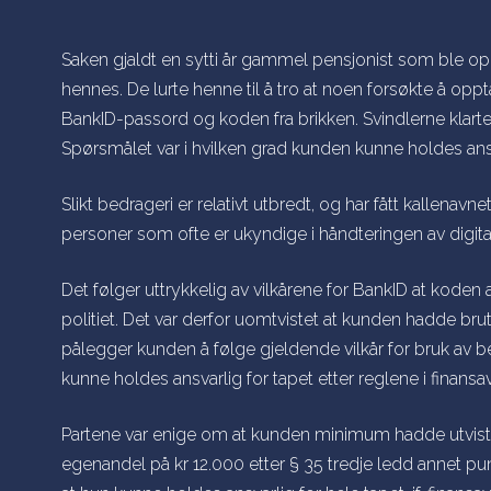
Saken gjaldt en sytti år gammel pensjonist som ble op
hennes. De lurte henne til å tro at noen forsøkte å oppt
BankID-passord og koden fra brikken. Svindlerne klart
Spørsmålet var i hvilken grad kunden kunne holdes ansv
Slikt bedrageri er relativt utbredt, og har fått kallenavne
personer som ofte er ukyndige i håndteringen av digita
Det følger uttrykkelig av vilkårene for BankID at koden ald
politiet. Det var derfor uomtvistet at kunden hadde bru
pålegger kunden å følge gjeldende vilkår for bruk av b
kunne holdes ansvarlig for tapet etter reglene i finansa
Partene var enige om at kunden minimum hadde utvist
egenandel på kr 12.000 etter § 35 tredje ledd annet p