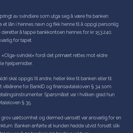
pringt av svindlere som utga seg å være fra banken
a et lån i hennes navn og fikk henne til å oppgi personlig
e deretter å tappe bankkontoen hennes for kr 153.240.
arlig for tapet.
t «
Olga-svindel
» fordi det primært rettes mot eldre
le hjelpemidler.
ri skal oppgis til andre, heller ikke til banken eller til
tt vilkårene for BankID og finansavtaleloven § 34 som
etalingsinstrumenter. Spørsmålet var i hvilken grad hun
vtaleloven § 35.
 grov uaktsomhet og dermed uansett var ansvarlig for en
unktum. Banken anførte at kunden hadde utvist
forsett
slik