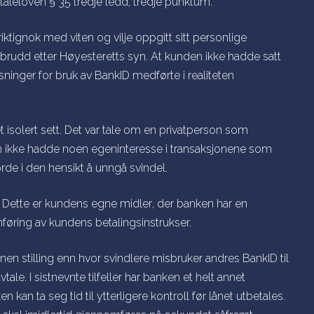
avtaleloven § 35 tredje ledd, tredje punktum.
tignok med viten og vilje oppgitt sitt personlige
tbrudd
etter Høyesteretts syn. At kunden ikke hadde satt
sninger for bruk av BankID medførte i realiteten
 isolert sett. Det var tale om en privatperson som
som ikke hadde noen egeninteresse i transaksjonene som
de i den hensikt å unngå svindel.
 Dette er kundens
egne midler
, der banken har en
føring av kundens betalingsinstrukser.
nen stilling enn hvor svindlere misbruker andres BankID til
tale. I sistnevnte tilfeller har banken et helt annet
an ta seg tid til ytterligere kontroll før lånet utbetales.