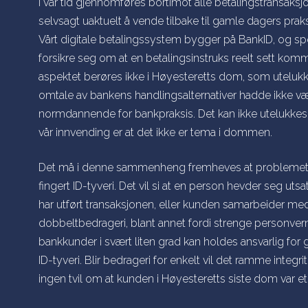
I vår tid gjennomføres bortimot alle betalingstransaksjo
selvsagt uaktuelt å vende tilbake til gamle dagers pra
Vårt digitale betalingssystem bygger på BankID, og spø
forsikre seg om at en betalingsinstruks reelt sett komm
aspektet berøres ikke i Høyesteretts dom, som utelukk
omtale av bankens handlingsalternativer hadde ikke vær
normdannende for bankpraksis. Det kan ikke utelukkes
vår innvending er at det ikke er tema i dommen.
Det må i denne sammenheng fremheves at problemet i p
fingert
ID-tyveri. Det vil si at en person hevder seg utsa
har utført transaksjonen, eller kunden samarbeider med
dobbeltbedrageri, blant annet fordi strenge personvernr
bankkunder i svært liten grad kan holdes ansvarlig for g
ID-tyveri. Blir bedrageri for enkelt vil det ramme integri
ingen tvil om at kunden i Høyesteretts siste dom var et 