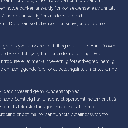
 skal imidlertid gjennomføres på sekundet såfremt
den holde banken ansvarlig for konsekvensene av unnlatt
gså holdes ansvarlig for kundens tap ved
ære. Dette kan sette banken i en situasjon der den er
 grad skyver ansvaret for feil og misbruk av BankID over
ed årsskiftet, går ytterligere i denne retning. Da vil
 introduserer et mer kundevennlig forsettbegrep, nemlig
e en nærliggende fare for at betalingsinstrumentet kunne
or det alt vesentlige av kundens tap ved
inære. Samtidig har kundene et sparsomt incitament til å
systemets tekniske funksjonsmåte. Spissformulert:
rdeling er optimal for samfunnets betalingssystemer.